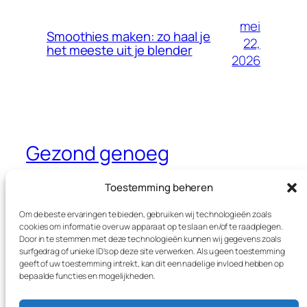
mei
Smoothies maken: zo haal je
22,
het meeste uit je blender
2026
Gezond genoeg
Dé website waar je alles leest over
Toestemming beheren
gezondheid, sport en voeding
Om de beste ervaringen te bieden, gebruiken wij technologieën zoals
cookies om informatie over uw apparaat op te slaan en/of te raadplegen.
Door in te stemmen met deze technologieën kunnen wij gegevens zoals
surfgedrag of unieke ID's op deze site verwerken. Als u geen toestemming
Blog
Evenementen
geeft of uw toestemming intrekt, kan dit een nadelige invloed hebben op
Over
Winkel
bepaalde functies en mogelijkheden.
FAQ's
Patronen