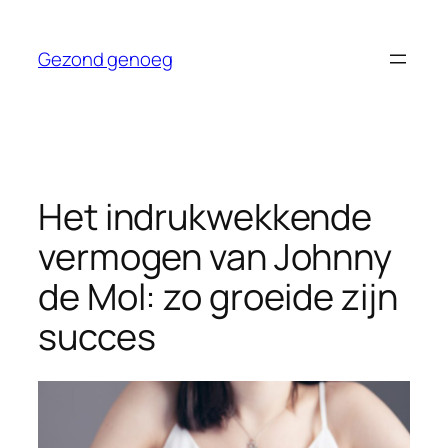
Ga
naar
Gezond genoeg
de
inhoud
Het indrukwekkende
vermogen van Johnny
de Mol: zo groeide zijn
succes