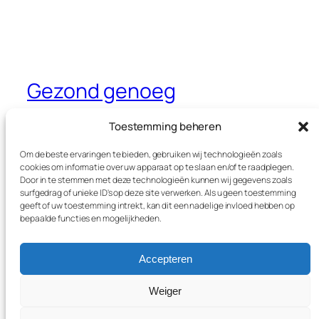
Gezond genoeg
Dé website waar je alles leest over
Toestemming beheren
gezondheid, sport en voeding
Om de beste ervaringen te bieden, gebruiken wij technologieën zoals
cookies om informatie over uw apparaat op te slaan en/of te raadplegen.
Door in te stemmen met deze technologieën kunnen wij gegevens zoals
surfgedrag of unieke ID's op deze site verwerken. Als u geen toestemming
Blog
Evenementen
geeft of uw toestemming intrekt, kan dit een nadelige invloed hebben op
Over
Winkel
bepaalde functies en mogelijkheden.
FAQ's
Patronen
Auteurs
Thema’s
Accepteren
Weiger
Twenty Twenty-Five
Ontworpen met
WordPress