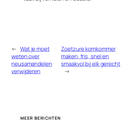
←
Wat je moet
Zoetzure komkommer
weten over
maken: fris, snel en
neusamandelen
smaakvol bij elk gerecht
verwijderen
→
MEER BERICHTEN