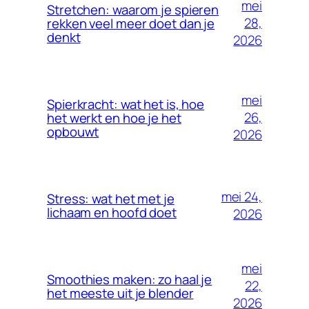
mei
Stretchen: waarom je spieren
28,
rekken veel meer doet dan je
denkt
2026
mei
Spierkracht: wat het is, hoe
26,
het werkt en hoe je het
opbouwt
2026
mei 24,
Stress: wat het met je
lichaam en hoofd doet
2026
mei
Smoothies maken: zo haal je
22,
het meeste uit je blender
2026