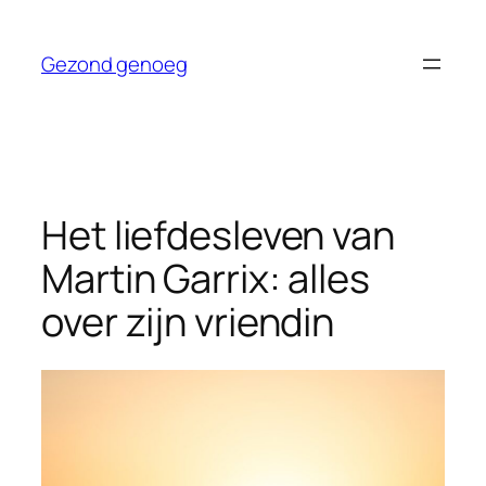
Ga
naar
Gezond genoeg
de
inhoud
Het liefdesleven van
Martin Garrix: alles
over zijn vriendin