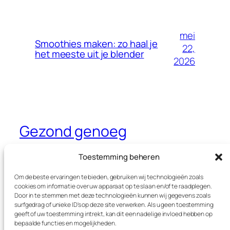
mei
Smoothies maken: zo haal je
22,
het meeste uit je blender
2026
Gezond genoeg
Dé website waar je alles leest over
Toestemming beheren
gezondheid, sport en voeding
Om de beste ervaringen te bieden, gebruiken wij technologieën zoals
cookies om informatie over uw apparaat op te slaan en/of te raadplegen.
Door in te stemmen met deze technologieën kunnen wij gegevens zoals
surfgedrag of unieke ID's op deze site verwerken. Als u geen toestemming
Blog
Evenementen
geeft of uw toestemming intrekt, kan dit een nadelige invloed hebben op
Over
Winkel
bepaalde functies en mogelijkheden.