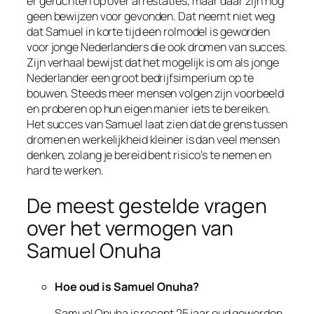
er geruchten op over arrestaties, maar daar zijn nog
geen bewijzen voor gevonden. Dat neemt niet weg
dat Samuel in korte tijd een rolmodel is geworden
voor jonge Nederlanders die ook dromen van succes.
Zijn verhaal bewijst dat het mogelijk is om als jonge
Nederlander een groot bedrijfsimperium op te
bouwen. Steeds meer mensen volgen zijn voorbeeld
en proberen op hun eigen manier iets te bereiken.
Het succes van Samuel laat zien dat de grens tussen
dromen en werkelijkheid kleiner is dan veel mensen
denken, zolang je bereid bent risico’s te nemen en
hard te werken.
De meest gestelde vragen
over het vermogen van
Samuel Onuha
Hoe oud is Samuel Onuha?
Samuel Onuha is recent 25 jaar oud geworden.