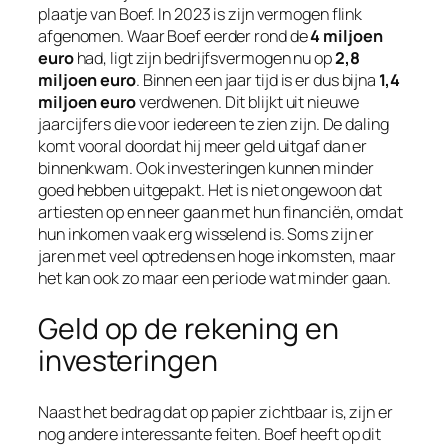
plaatje van Boef. In 2023 is zijn vermogen flink
afgenomen. Waar Boef eerder rond de
4 miljoen
euro
had, ligt zijn bedrijfsvermogen nu op
2,8
miljoen euro
. Binnen een jaar tijd is er dus bijna
1,4
miljoen euro
verdwenen. Dit blijkt uit nieuwe
jaarcijfers die voor iedereen te zien zijn. De daling
komt vooral doordat hij meer geld uitgaf dan er
binnenkwam. Ook investeringen kunnen minder
goed hebben uitgepakt. Het is niet ongewoon dat
artiesten op en neer gaan met hun financiën, omdat
hun inkomen vaak erg wisselend is. Soms zijn er
jaren met veel optredens en hoge inkomsten, maar
het kan ook zo maar een periode wat minder gaan.
Geld op de rekening en
investeringen
Naast het bedrag dat op papier zichtbaar is, zijn er
nog andere interessante feiten. Boef heeft op dit