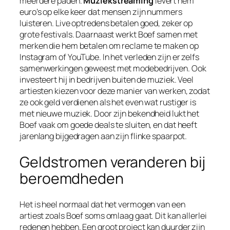
meerdere paden.
Muziekstreaming
levert hem
euro’s op elke keer dat mensen zijn nummers
luisteren. Live optredens betalen goed, zeker op
grote festivals. Daarnaast werkt Boef samen met
merken die hem betalen om reclame te maken op
Instagram of YouTube. In het verleden zijn er zelfs
samenwerkingen geweest met modebedrijven. Ook
investeert hij in bedrijven buiten de muziek. Veel
artiesten kiezen voor deze manier van werken, zodat
ze ook geld verdienen als het even wat rustiger is
met nieuwe muziek. Door zijn bekendheid lukt het
Boef vaak om goede deals te sluiten, en dat heeft
jarenlang bijgedragen aan zijn flinke spaarpot.
Geldstromen veranderen bij
beroemdheden
Het is heel normaal dat het vermogen van een
artiest zoals Boef soms omlaag gaat. Dit kan allerlei
redenen hebben. Een groot project kan duurder zijn