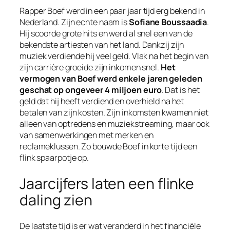
Rapper Boef werd in een paar jaar tijd erg bekend in
Nederland. Zijn echte naam is
Sofiane Boussaadia
.
Hij scoorde grote hits en werd al snel een van de
bekendste artiesten van het land. Dankzij zijn
muziek verdiende hij veel geld. Vlak na het begin van
zijn carrière groeide zijn inkomen snel.
Het
vermogen van Boef werd enkele jaren geleden
geschat op ongeveer 4 miljoen euro
. Dat is het
geld dat hij heeft verdiend en overhield na het
betalen van zijn kosten. Zijn inkomsten kwamen niet
alleen van optredens en muziekstreaming, maar ook
van samenwerkingen met merken en
reclameklussen. Zo bouwde Boef in korte tijd een
flink spaarpotje op.
Jaarcijfers laten een flinke
daling zien
De laatste tijd is er wat veranderd in het financiële