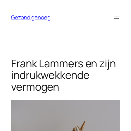
Ga
naar
Gezond genoeg
de
inhoud
Frank Lammers en zijn
indrukwekkende
vermogen