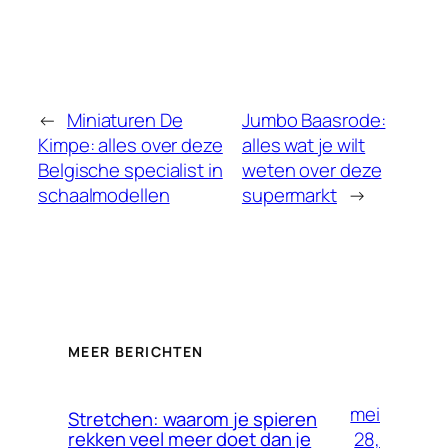
←
Miniaturen De
Jumbo Baasrode:
Kimpe: alles over deze
alles wat je wilt
Belgische specialist in
weten over deze
schaalmodellen
supermarkt
→
MEER BERICHTEN
mei
Stretchen: waarom je spieren
28,
rekken veel meer doet dan je