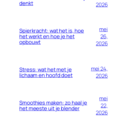
denkt
2026
mei
Spierkracht: wat het is, hoe
26,
het werkt en hoe je het
opbouwt
2026
mei 24,
Stress: wat het met je
lichaam en hoofd doet
2026
mei
Smoothies maken: zo haal je
22,
het meeste uit je blender
2026