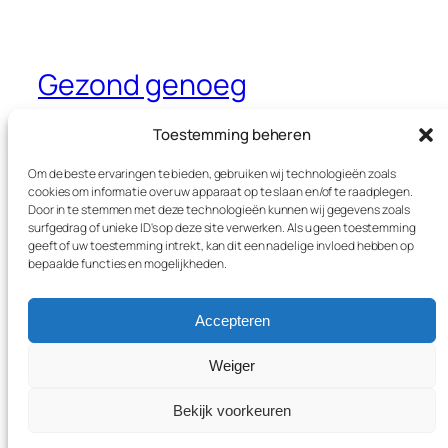
Gezond genoeg
Dé website waar je alles leest over
Toestemming beheren
gezondheid, sport en voeding
Om de beste ervaringen te bieden, gebruiken wij technologieën zoals
cookies om informatie over uw apparaat op te slaan en/of te raadplegen.
Door in te stemmen met deze technologieën kunnen wij gegevens zoals
surfgedrag of unieke ID's op deze site verwerken. Als u geen toestemming
Blog
Evenementen
geeft of uw toestemming intrekt, kan dit een nadelige invloed hebben op
Over
Winkel
bepaalde functies en mogelijkheden.
FAQ's
Patronen
Auteurs
Thema’s
Accepteren
Weiger
Twenty Twenty-Five
Ontworpen met
WordPress
Bekijk voorkeuren