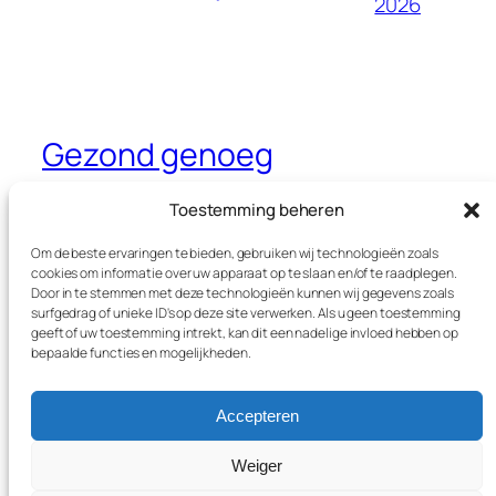
2026
Gezond genoeg
Dé website waar je alles leest over
Toestemming beheren
gezondheid, sport en voeding
Om de beste ervaringen te bieden, gebruiken wij technologieën zoals
cookies om informatie over uw apparaat op te slaan en/of te raadplegen.
Door in te stemmen met deze technologieën kunnen wij gegevens zoals
surfgedrag of unieke ID's op deze site verwerken. Als u geen toestemming
Blog
Evenementen
geeft of uw toestemming intrekt, kan dit een nadelige invloed hebben op
Over
Winkel
bepaalde functies en mogelijkheden.
FAQ's
Patronen
Auteurs
Thema’s
Accepteren
Weiger