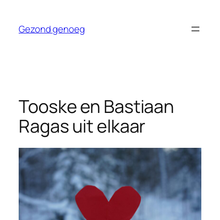
Ga
naar
Gezond genoeg
de
inhoud
Tooske en Bastiaan
Ragas uit elkaar