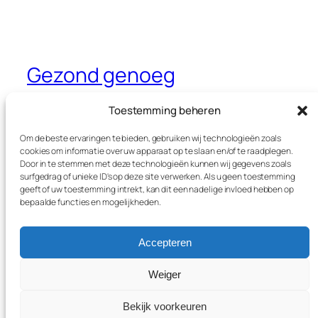
Gezond genoeg
Dé website waar je alles leest over
Toestemming beheren
gezondheid, sport en voeding
Om de beste ervaringen te bieden, gebruiken wij technologieën zoals
cookies om informatie over uw apparaat op te slaan en/of te raadplegen.
Door in te stemmen met deze technologieën kunnen wij gegevens zoals
surfgedrag of unieke ID's op deze site verwerken. Als u geen toestemming
Blog
Evenementen
geeft of uw toestemming intrekt, kan dit een nadelige invloed hebben op
Over
Winkel
bepaalde functies en mogelijkheden.
FAQ's
Patronen
Auteurs
Thema’s
Accepteren
Weiger
Twenty Twenty-Five
Ontworpen met
WordPress
Bekijk voorkeuren