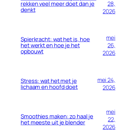
28,
rekken veel meer doet dan je
denkt
2026
mei
Spierkracht: wat het is, hoe
26,
het werkt en hoe je het
opbouwt
2026
mei 24,
Stress: wat het met je
lichaam en hoofd doet
2026
mei
Smoothies maken: zo haal je
22,
het meeste uit je blender
2026