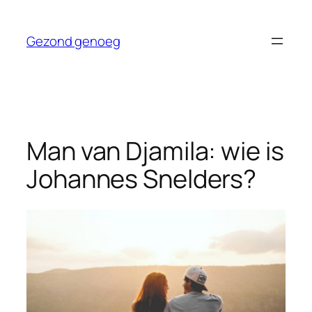
Ga
naar
Gezond genoeg
de
inhoud
Man van Djamila: wie is
Johannes Snelders?