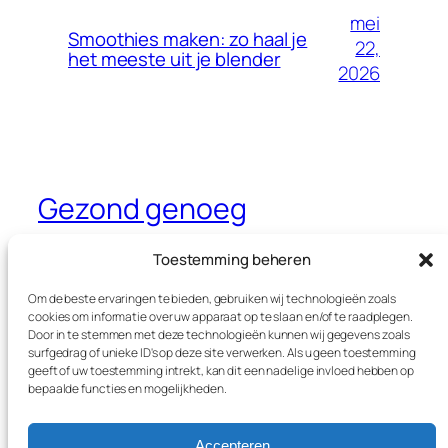
mei
Smoothies maken: zo haal je
22,
het meeste uit je blender
2026
Gezond genoeg
Dé website waar je alles leest over
Toestemming beheren
gezondheid, sport en voeding
Om de beste ervaringen te bieden, gebruiken wij technologieën zoals
cookies om informatie over uw apparaat op te slaan en/of te raadplegen.
Door in te stemmen met deze technologieën kunnen wij gegevens zoals
surfgedrag of unieke ID's op deze site verwerken. Als u geen toestemming
Blog
Evenementen
geeft of uw toestemming intrekt, kan dit een nadelige invloed hebben op
Over
Winkel
bepaalde functies en mogelijkheden.
FAQ's
Patronen
Auteurs
Thema’s
Accepteren