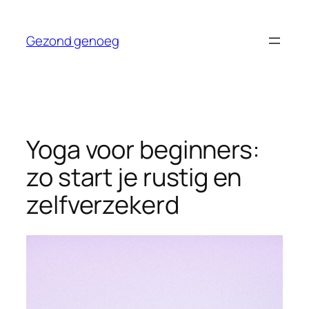
Ga
naar
Gezond genoeg
de
inhoud
Yoga voor beginners:
zo start je rustig en
zelfverzekerd