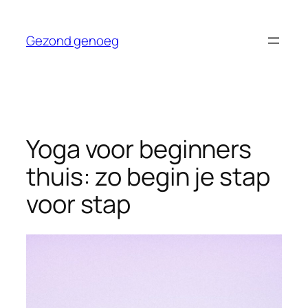
Ga
naar
Gezond genoeg
de
inhoud
Yoga voor beginners
thuis: zo begin je stap
voor stap