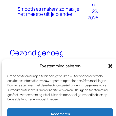
mei
Smoothies maken: zo haal je
22,
het meeste uit je blender
2026
Gezond genoeg
Dé website waar je alles leest over
Toestemming beheren
gezondheid, sport en voeding
Om de beste ervaringen te bieden, gebruiken wij technologieën zoals
cookies om informatie over uw apparaat op te slaan en/of te raadplegen.
Door in te stemmen met deze technologieën kunnen wij gegevens zoals
surfgedrag of unieke ID's op deze site verwerken. Als u geen toestemming
Blog
Evenementen
geeft of uw toestemming intrekt, kan dit een nadelige invloed hebben op
Over
Winkel
bepaalde functies en mogelijkheden.
FAQ's
Patronen
Auteurs
Thema’s
Accepteren