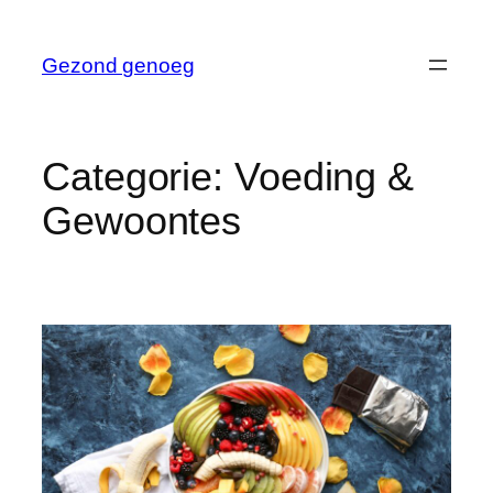
Ga
naar
Gezond genoeg
de
inhoud
Categorie:
Voeding &
Gewoontes