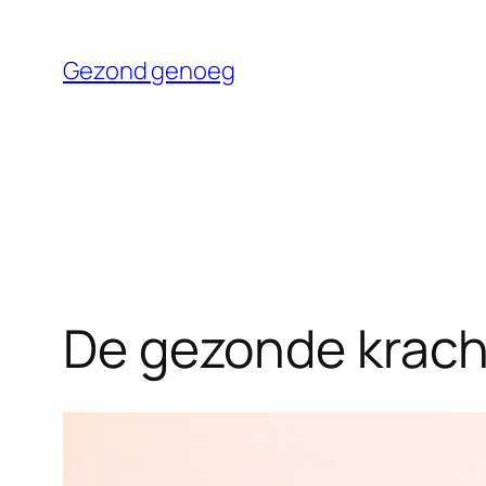
Ga
naar
Gezond genoeg
de
inhoud
De gezonde kracht