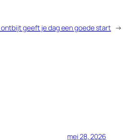
ontbijt geeft je dag een goede start
→
mei 28, 2026