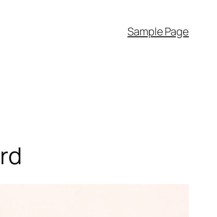
Sample Page
rd